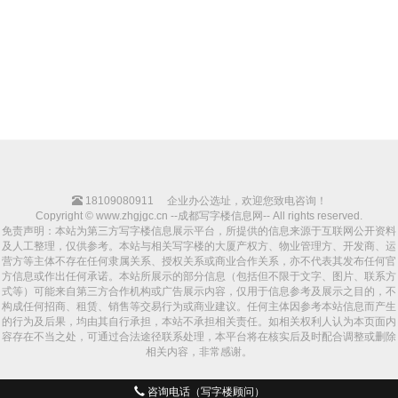
18109080911
企业办公选址，欢迎您致电咨询！
Copyright © www.zhgjgc.cn --成都写字楼信息网-- All rights reserved.
免责声明：本站为第三方写字楼信息展示平台，所提供的信息来源于互联网公开资料
及人工整理，仅供参考。本站与相关写字楼的大厦产权方、物业管理方、开发商、运
营方等主体不存在任何隶属关系、授权关系或商业合作关系，亦不代表其发布任何官
方信息或作出任何承诺。本站所展示的部分信息（包括但不限于文字、图片、联系方
式等）可能来自第三方合作机构或广告展示内容，仅用于信息参考及展示之目的，不
构成任何招商、租赁、销售等交易行为或商业建议。任何主体因参考本站信息而产生
的行为及后果，均由其自行承担，本站不承担相关责任。如相关权利人认为本页面内
容存在不当之处，可通过合法途径联系处理，本平台将在核实后及时配合调整或删除
相关内容，非常感谢。
咨询电话（写字楼顾问）