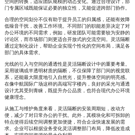
空间的转换，适应团队规模的动态变化。通过合理设计，部
门专属区域既能保证必要的独立性，又能促进跨部门协作。
合理的空间划分不仅有助于提升员工的归属感，还能有效降
低噪音干扰，改善工作环境。不同部门的职能差异决定了对
办公环境的不同需求，例如，研发团队可能需要较为安静的
讨论区，而市场部门则更适合开放式的交流空间。灵活隔断
通过定制化设计，帮助企业实现个性化的空间布局，满足各
部门的具体需求。
光线的引入与空间的通透性是灵活隔断设计中的重要考量。
采用玻璃或半透明材质的隔断，不仅保障了部门间的视觉联
系，还能最大限度地引入自然光，提升整体空间的明亮感。
在像中航国际广场这样的高端写字楼内，良好的采光与通透
设计尤其受到青睐，既提升办公品质，也符合现代办公环境
健康理念。
从施工与维护角度来看，灵活隔断的安装周期短，改动方
便，减少了对日常办公的干扰。此外，其模块化和可拆卸的
特点使得后续空间调整更加便捷，符合企业快速发展的需
求。企业可以根据业务变化灵活调整部门布局，降低改造成