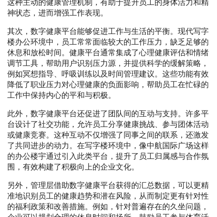
这种主动的健康管理机制，有助于提升员工的身体活力和精
神状态，进而增强工作表现。
其次，数字健康平台能够促进工作与生活的平衡。现代写字
楼办公环境中，员工常常面临较大的工作压力，缺乏足够的
休息和放松时间。健康平台通常集成了心理健康评估和情绪
调节工具，帮助用户识别压力源，并提供科学的缓解策略，
例如冥想指导、呼吸训练以及时间管理建议。这些功能有效
降低了职业压力对心理健康的负面影响，帮助员工在忙碌的
工作中保持内心的平和与积极。
此外，数字健康平台还促进了团队间的互动与支持。许多平
台设计了社交功能，允许员工分享健康挑战、参与团体活动
或健康竞赛。这种互动不仅增强了同事之间的联系，还激发
了共同进步的动力。在写字楼环境中，像中航国际广场这样
的办公楼宇通过引入此类平台，提升了员工归属感与合作氛
围，有效构建了积极向上的企业文化。
另外，管理层借助数字健康平台获得的汇总数据，可以更精
准地识别员工的健康趋势和潜在风险，从而制定更有针对性
的福利政策和改善措施。例如，针对普遍存在的久坐问题，